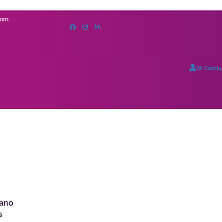
com
Mi Cuenta
mano
s