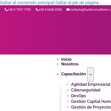
Saltar al contenido principal
Saltar al pie de página
+56 9 7537 7705
+56 9 6656 3558
contacto@hunticonsultores.
Inicio
Nosotros
Capacitación
Agilidad Empresarial
Ciberseguridad
DevOps
Gestión Capital Hu
Gestión de Proyecto