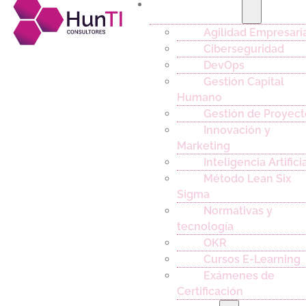
Capacitación
Agilidad Empresari
Ciberseguridad
DevOps
Gestión Capital
Humano
Gestión de Proyect
Innovación y
Marketing
Inteligencia Artifici
Método Lean Six
Sigma
Normativas y
tecnología
OKR
Cursos E-Learning
Exámenes de
Certificación