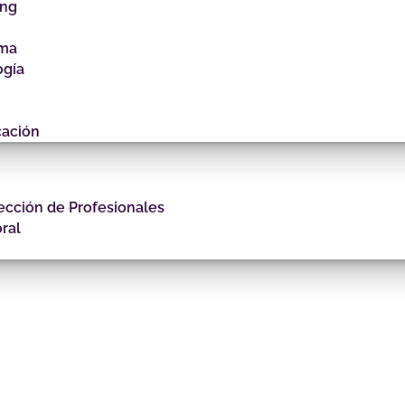
ing
gma
ogía
cación
ección de Profesionales
ral