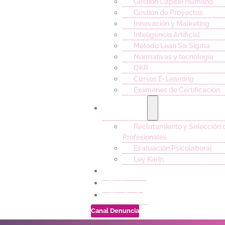
Gestión Capital Humano
Gestión de Proyectos
Innovación y Marketing
Inteligencia Artificial
Método Lean Six Sigma
Normativas y tecnología
OKR
Cursos E-Learning
Exámenes de Certificación
Servicios
Reclutamiento y Selección 
Profesionales
Evaluación Psicolaboral
Ley Karin
Empleos
Noticias
Contacto
Canal Denuncia