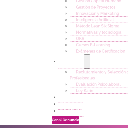
Gestión Capital Humano
Gestión de Proyectos
Innovación y Marketing
Inteligencia Artificial
Método Lean Six Sigma
Normativas y tecnología
OKR
Cursos E-Learning
Exámenes de Certificación
Servicios
Reclutamiento y Selección 
Profesionales
Evaluación Psicolaboral
Ley Karin
Empleos
Noticias
Contacto
Canal Denuncia