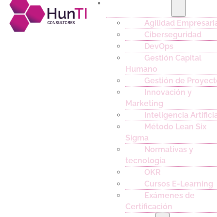
Capacitación
Agilidad Empresari
Ciberseguridad
DevOps
Gestión Capital
Humano
Gestión de Proyect
Innovación y
Marketing
Inteligencia Artifici
Método Lean Six
Sigma
Normativas y
tecnología
OKR
Cursos E-Learning
Exámenes de
Certificación