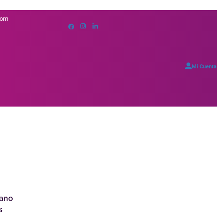
com
Mi Cuenta
mano
s