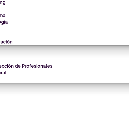
ing
gma
ogía
cación
ección de Profesionales
ral