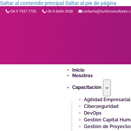
Saltar al contenido principal
Saltar al pie de página
+56 9 7537 7705
+56 9 6656 3558
contacto@hunticonsultores.
Inicio
Nosotros
Capacitación
Agilidad Empresarial
Ciberseguridad
DevOps
Gestión Capital Hu
Gestión de Proyecto