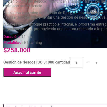
sostenibilidad del negocio. Identificar, analizar y tratar lo
fortalecer su resiliencia.
Este curso e-learning en Gestión de Riesgos basado en la norma
necesarias para implementar una gestión de riesgos efectiva, 
A través de un enfoque práctico e integral, el programa entreg
organizacionales, promoviendo una cultura orientada a la pre
Duración:
16 hrs
Modalidad:
E-Learning
$
258.000
Gestión de riesgos ISO 31000 cantidad
Añadir al carrito