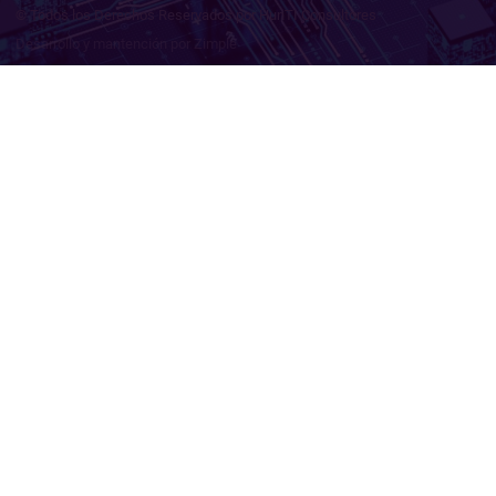
© Todos los Derechos Reservados por HunTI Consultores
Desarrollo y mantención por Zimple