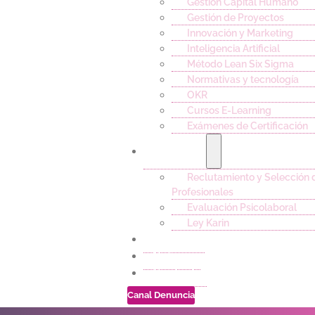
Gestión Capital Humano
Gestión de Proyectos
Innovación y Marketing
Inteligencia Artificial
Método Lean Six Sigma
Normativas y tecnología
OKR
Cursos E-Learning
Exámenes de Certificación
Servicios
Reclutamiento y Selección 
Profesionales
Evaluación Psicolaboral
Ley Karin
Empleos
Noticias
Contacto
Canal Denuncia