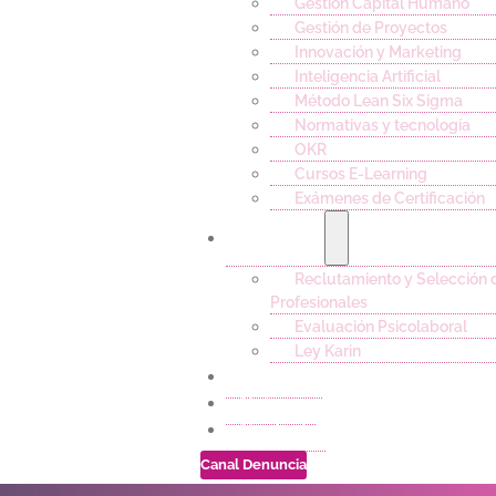
Gestión Capital Humano
Gestión de Proyectos
Innovación y Marketing
Inteligencia Artificial
Método Lean Six Sigma
Normativas y tecnología
OKR
Cursos E-Learning
Exámenes de Certificación
Servicios
Reclutamiento y Selección 
Profesionales
Evaluación Psicolaboral
Ley Karin
Empleos
Noticias
Contacto
Canal Denuncia