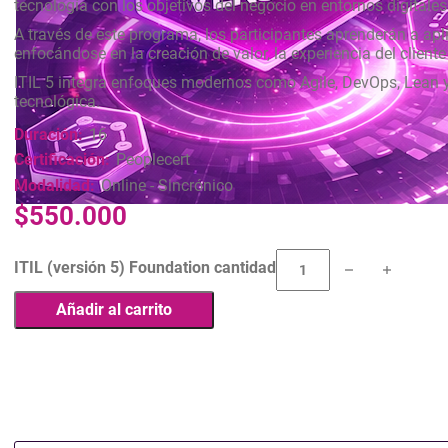
tecnología con los objetivos del negocio en entornos digitale
A través de este programa, los participantes aprenderán a apli
enfocándose en la creación de valor, la experiencia del cliente
ITIL 5 integra enfoques modernos como Agile, DevOps, Lean y t
tecnológica.
Duración:
16
Certificación:
Peoplecert
Modalidad:
Online - Sincrónico
$
550.000
ITIL (versión 5) Foundation cantidad
Añadir al carrito