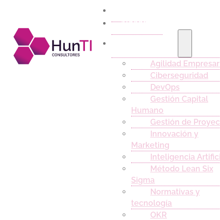
Inicio
Nosotros
Capacitación
Agilidad Empresar
Ciberseguridad
DevOps
Gestión Capital
Humano
Gestión de Proyec
Innovación y
Marketing
Inteligencia Artific
Método Lean Six
Sigma
Normativas y
tecnología
OKR