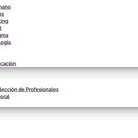
umano
os
ting
l
igma
logía
icación
lección de Profesionales
oral