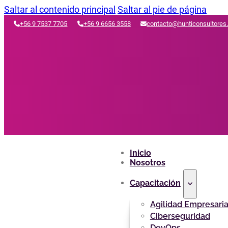
Saltar al contenido principal
Saltar al pie de página
+56 9 7537 7705
+56 9 6656 3558
contacto@hunticonsultores
Inicio
Nosotros
Capacitación
Agilidad Empresaria
Ciberseguridad
DevOps