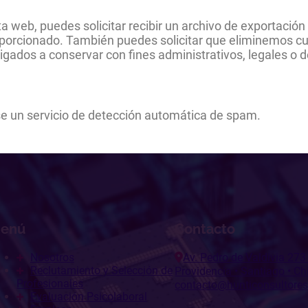
a web, puedes solicitar recibir un archivo de exportació
roporcionado. También puedes solicitar que eliminemos 
igados a conservar con fines administrativos, legales o 
se un servicio de detección automática de spam.
enú
Contacto
Nosotros
Av. Pedro de Valdivia 273
Reclutamiento y Selección de
Providencia • Santiago • Ch
Profesionales
contacto@hunticonsultore
Evaluación Psicolaboral