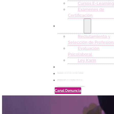
Cursos E-Learnin
Exámenes de
Certificación
Servicios
Reclutamiento y
Selección de Profesion
Evaluación
Psicolaboral
Ley Karin
Empleos
Noticias
Contacto
Canal Denuncia