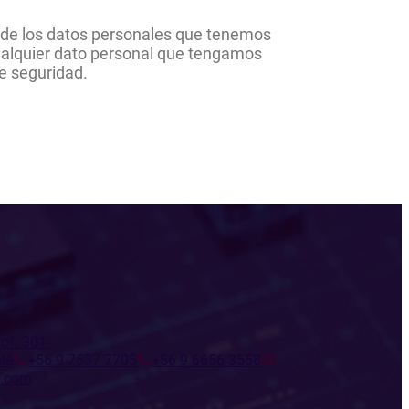
n de los datos personales que tenemos
cualquier dato personal que tengamos
de seguridad.
 of. 301
ile
+56 9 7537 7705
+56 9 6656 3558
s.com