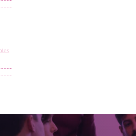
g
ales