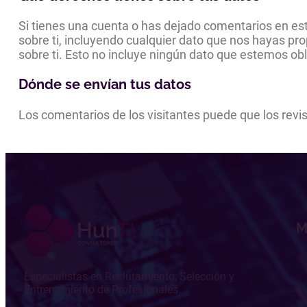
Si tienes una cuenta o has dejado comentarios en est
sobre ti, incluyendo cualquier dato que nos hayas p
sobre ti. Esto no incluye ningún dato que estemos obl
Dónde se envían tus datos
Los comentarios de los visitantes puede que los revi
M
Especialistas en Reclutamiento, Selección y
Entrenamiento de Profesionales.