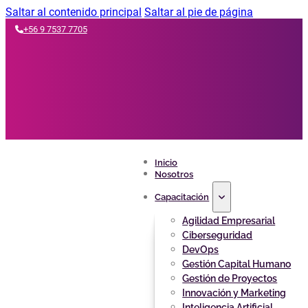
Saltar al contenido principal
Saltar al pie de página
+56 9 7537 7705
Inicio
Nosotros
Capacitación
Agilidad Empresarial
Ciberseguridad
DevOps
Gestión Capital Humano
Gestión de Proyectos
Innovación y Marketing
Inteligencia Artificial