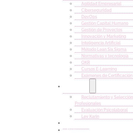
Agilidad Empresarial
Ciberseguridad
DevOps
Gestión Capital Humano
Gestión de Proyectos
Innovación y Marketing
Inteligencia Artificial
Método Lean Six Sigma
Normativas y tecnología
OKR
Cursos E-Learning
Exámenes de Certificación
Servicios
Reclutamiento y Selección
Profesionales
Evaluación Psicolaboral
Ley Karin
Empleos
Noticias