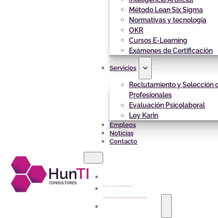
Método Lean Six Sigma
Normativas y tecnología
OKR
Cursos E-Learning
Exámenes de Certificación
Servicios
Reclutamiento y Selección 
Profesionales
Evaluación Psicolaboral
Ley Karin
Empleos
Noticias
Contacto
Inicio
Nosotros
Capacitación