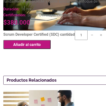
fundamentos de SCRUM y cómo aplicar este enfoque de forma
Duración:
16 hrs
Certificación:
Scrum Developer Certified (SDC)
$
380.000
Scrum Developer Certified (SDC) cantidad
Añadir al carrito
Productos Relacionados