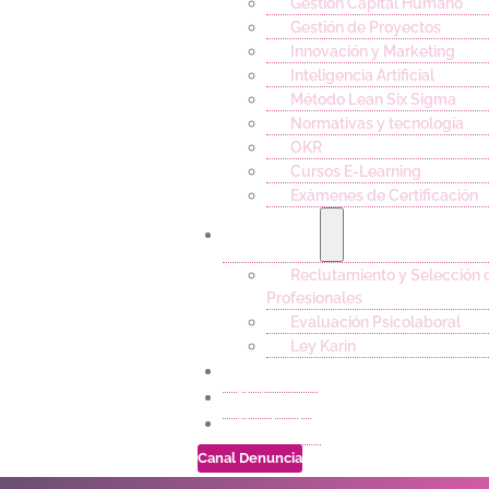
Gestión Capital Humano
Gestión de Proyectos
Innovación y Marketing
Inteligencia Artificial
Método Lean Six Sigma
Normativas y tecnología
OKR
Cursos E-Learning
Exámenes de Certificación
Servicios
Reclutamiento y Selección 
Profesionales
Evaluación Psicolaboral
Ley Karin
Empleos
Noticias
Contacto
Canal Denuncia