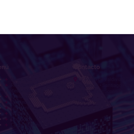
enú
Contacto
Nosotros
Av. Pedro de Valdivia 273 
Reclutamiento y Selección de
Providencia • Santiago • Chil
Profesionales
contacto@hunticonsultores
Evaluación Psicolaboral
Empleos
Ley Karin
Noticias
Contacto
Canal de Denuncia