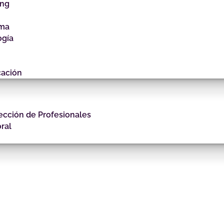
ing
gma
ogía
cación
ección de Profesionales
ral