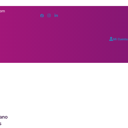
com
Mi Cuenta
mano
s