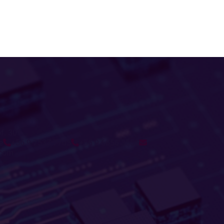
of. 301
e
+56 9 7537 7705
+56 9 6656 3558
.com