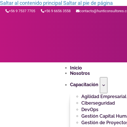
Saltar al contenido principal
Saltar al pie de página
+56 9 7537 7705
+56 9 6656 3558
contacto@hunticonsultores.
Inicio
Nosotros
Capacitación
Agilidad Empresarial
Ciberseguridad
DevOps
Gestión Capital Hu
Gestión de Proyecto