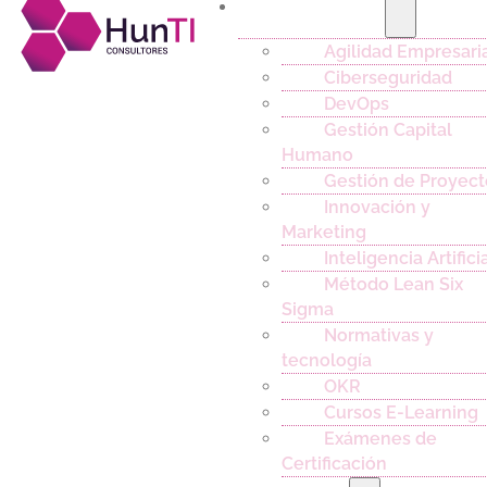
Capacitación
Agilidad Empresari
Ciberseguridad
DevOps
Gestión Capital
Humano
Gestión de Proyect
Innovación y
Marketing
Inteligencia Artifici
Método Lean Six
Sigma
Normativas y
tecnología
OKR
Cursos E-Learning
Exámenes de
Certificación