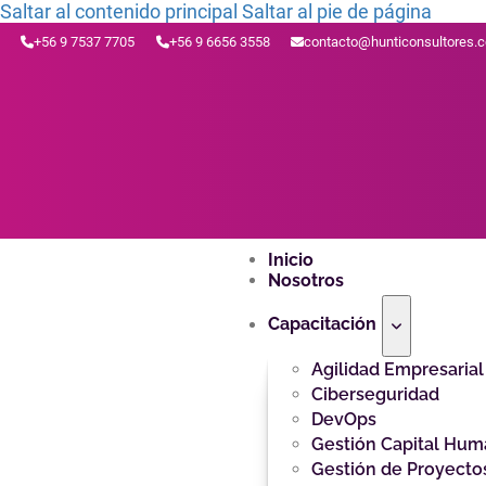
Saltar al contenido principal
Saltar al pie de página
+56 9 7537 7705
+56 9 6656 3558
contacto@hunticonsultores.
Inicio
Nosotros
Capacitación
Agilidad Empresarial
Ciberseguridad
DevOps
Gestión Capital Hu
Gestión de Proyecto