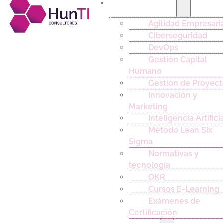
Capacitación
Agilidad Empresari
Ciberseguridad
DevOps
Gestión Capital
Humano
Gestión de Proyect
Innovación y
Marketing
Inteligencia Artifici
Método Lean Six
Sigma
Normativas y
tecnología
OKR
Cursos E-Learning
Exámenes de
Certificación